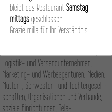
innen und Rechts­anwälte, Buch­haltungs-
bleibt das Restaurant
Samstag
und Treu­hand­dienst­leister, Inkasso­unter­
mittags
geschlossen.
nehmen, Interessen­vertretungen, IT-
Grazie mille für Ihr Verständnis.
Dienst­leister, Kooperations­partner,
Kredit- und Wirt­schafts­auskunfteien,
Logistik- und Ver­sand­unter­nehmen,
Marketing- und Werbe­agenturen, Medien,
Mutter-, Schwester- und Tochter­gesell­
schaften, Organi­sationen und Verbände,
soziale Ein­richtungen, Tele­