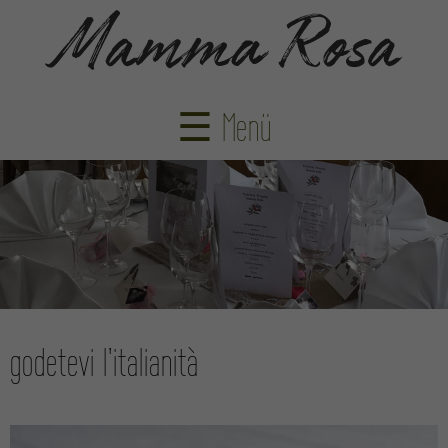
☰ Menü
godetevi l'italianità